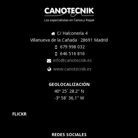
C/ Halconería 4
Villanueva de la Cañada · 28691 Madrid
679 998 032
646 516 816
info@canotecnik.es
www.canotecnik.es
GEOLOCALIZACIÓN
40º 25´ 28.2" N
-3º 58´ 36,1" W
FLICKR
REDES SOCIALES