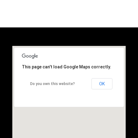
Dimensiones: 420 x 62 cms. · Bañera: 72 x 43 cms. · Peso: 18 kg. ·
Cap.Max.: 100 kg.
This page can't load Google Maps correctly.
OK
Do you own this website?