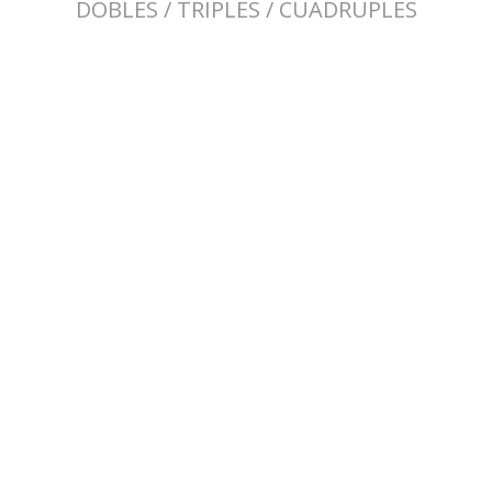
DOBLES / TRIPLES / CUÁDRUPLES
OCEAN DUO Rotomod
675€
Dimensiones: 370 x 88 cms. · Peso: 29 kg. · Cap.Max.: 220 kg.
MALIBU II Ocean Kayak
726€
Dimensiones: 370 x 86 cms. · Peso: 26 kg. · Cap.Max.: 193 kg.