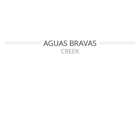
AGUAS BRAVAS
CREEK
DEMON Exo
825€
Dimensiones: 241 x 66 cms. · Bañera: 90 x 49 cms. · Peso: 19 Kg. ·
Cap.Max.: 85 Kg.
PURE M Prijon