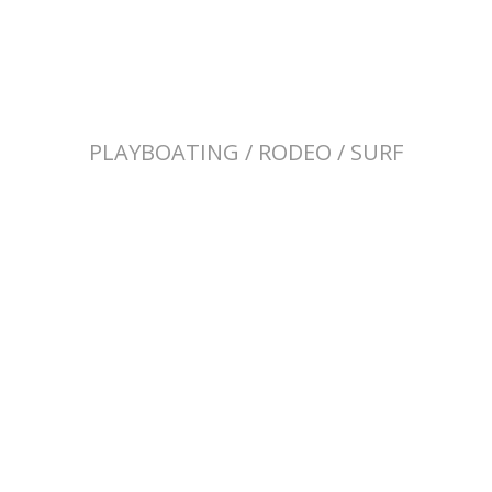
1.120€
Dimensiones: 259 x 67 cms. · Bañera : 86 x 51 cms. · Peso: 21 Kg. ·
Cap.Max.: 95 Kg.
PLAYBOATING / RODEO / SURF
JOKER Exo
825€
Dimensiones: 207 x 62 cms. · Bañera: 84 x 49 cms. · Peso: 15 kg. ·
Cap.Max.: 80 kg.
CANOA CAPTION Dagger
1.400€ (equipada)