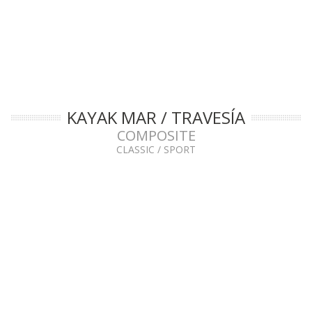
Cap.Max.: 240 kg.
KAYAK MAR / TRAVESÍA
COMPOSITE
CLASSIC / SPORT
SEDNA Funrun
1.135€ F/G
Dimensiones: 540 x 56 cms. · Peso: 26 kg. · Cap.Max.: 120 kg.