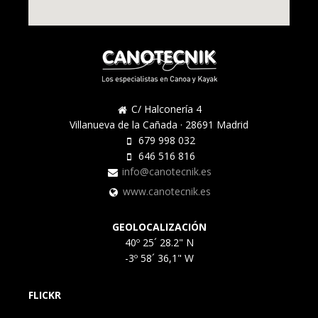
C/ Halconería 4
Villanueva de la Cañada · 28691 Madrid
679 998 032
646 516 816
info@canotecnik.es
www.canotecnik.es
GEOLOCALIZACIÓN
40º 25´ 28.2" N
-3º 58´ 36,1" W
FLICKR