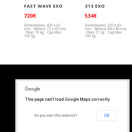
FAST WAVE EXO
313 EXO
720€
534€
Dimensiones: 420 x 62
Dimensiones: 320 x 63
cms. · Bañera: 72 x 43 cms.
cms. · Bañera: 84 x 49 cms.
· Peso: 18 kg. · Cap.Max.:
· Peso: 21 kg. · Cap.Max.:
100 kg.
100 kg.
This page can't load Google Maps correctly.
OK
Do you own this website?