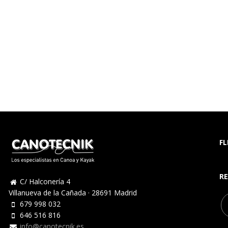
FL
RE
C/ Halconería 4
Villanueva de la Cañada · 28691 Madrid
679 998 032
646 516 816
info@canotecnik.es