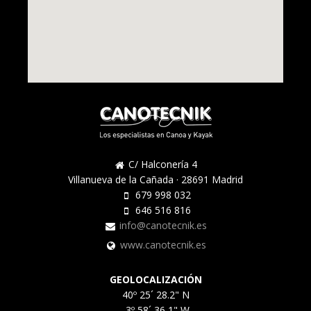
C/ Halconería 4
Villanueva de la Cañada · 28691 Madrid
679 998 032
646 516 816
info@canotecnik.es
www.canotecnik.es
GEOLOCALIZACIÓN
40º 25´ 28.2" N
-3º 58´ 36,1" W