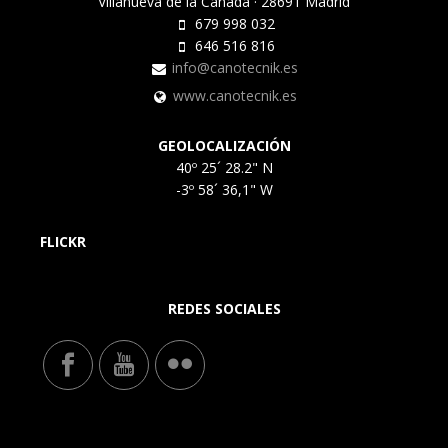
Villanueva de la Cañada · 28691 Madrid
679 998 032
646 516 816
info@canotecnik.es
www.canotecnik.es
GEOLOCALIZACIÓN
40º 25´ 28.2" N
-3º 58´ 36,1" W
FLICKR
REDES SOCIALES