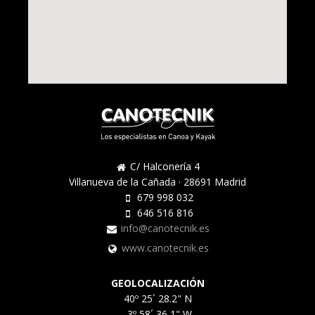
C/ Halconería 4
Villanueva de la Cañada · 28691 Madrid
679 998 032
646 516 816
info@canotecnik.es
www.canotecnik.es
GEOLOCALIZACIÓN
40º 25´ 28.2" N
-3º 58´ 36,1" W