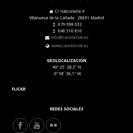
C/ Halconería 4
Villanueva de la Cañada · 28691 Madrid
679 998 032
646 516 816
info@canotecnik.es
www.canotecnik.es
GEOLOCALIZACIÓN
40º 25´ 28.2" N
-3º 58´ 36,1" W
FLICKR
REDES SOCIALES