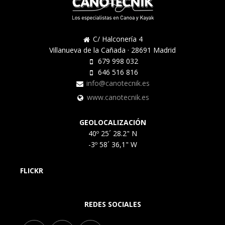
C/ Halconería 4
Villanueva de la Cañada · 28691 Madrid
679 998 032
646 516 816
info@canotecnik.es
www.canotecnik.es
GEOLOCALIZACIÓN
40º 25´ 28.2" N
-3º 58´ 36,1" W
FLICKR
REDES SOCIALES