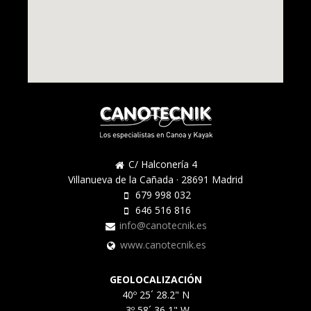
C/ Halconería 4
Villanueva de la Cañada · 28691 Madrid
679 998 032
646 516 816
info@canotecnik.es
www.canotecnik.es
GEOLOCALIZACIÓN
40º 25´ 28.2" N
-3º 58´ 36,1" W