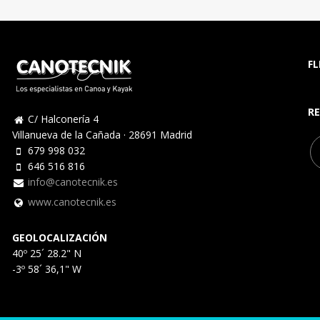
FL
RE
C/ Halconería 4
Villanueva de la Cañada · 28691 Madrid
679 998 032
646 516 816
info@canotecnik.es
www.canotecnik.es
GEOLOCALIZACIÓN
40º 25´ 28.2" N
-3º 58´ 36,1" W