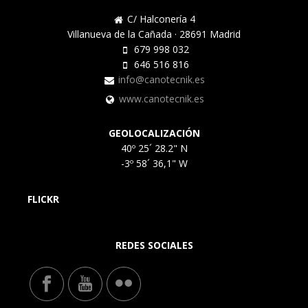
C/ Halconería 4
Villanueva de la Cañada · 28691 Madrid
679 998 032
646 516 816
info@canotecnik.es
www.canotecnik.es
GEOLOCALIZACIÓN
40º 25´ 28.2" N
-3º 58´ 36,1" W
FLICKR
REDES SOCIALES