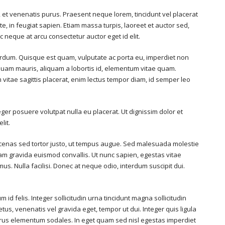
et venenatis purus. Praesent neque lorem, tincidunt vel placerat
te, in feugiat sapien. Etiam massa turpis, laoreet et auctor sed,
 neque at arcu consectetur auctor eget id elit.
terdum. Quisque est quam, vulputate ac porta eu, imperdiet non
i quam mauris, aliquam a lobortis id, elementum vitae quam.
m vitae sagittis placerat, enim lectus tempor diam, id semper leo
er posuere volutpat nulla eu placerat. Ut dignissim dolor et
lit.
aecenas sed tortor justo, ut tempus augue. Sed malesuada molestie
. Nam gravida euismod convallis. Ut nunc sapien, egestas vitae
us. Nulla facilisi. Donec at neque odio, interdum suscipit dui.
id felis. Integer sollicitudin urna tincidunt magna sollicitudin
s, venenatis vel gravida eget, tempor ut dui. Integer quis ligula
 purus elementum sodales. In eget quam sed nisl egestas imperdiet