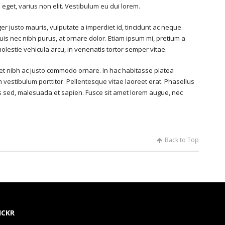
eget, varius non elit. Vestibulum eu dui lorem.
ger justo mauris, vulputate a imperdiet id, tincidunt ac neque.
Duis nec nibh purus, at ornare dolor. Etiam ipsum mi, pretium a
 molestie vehicula arcu, in venenatis tortor semper vitae.
c et nibh ac justo commodo ornare. In hac habitasse platea
 vestibulum porttitor. Pellentesque vitae laoreet erat. Phasellus
ibus sed, malesuada et sapien. Fusce sit amet lorem augue, nec
Back to Top
ICKR