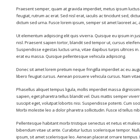
Praesent semper, quam at gravida imperdiet, metus ipsum luctus n
feugiat, rutrum ac erat. Sed nisl erat, iaculis ac tincidunt sed, d
dictum sed urna. Fusce lorem ipsum, semper sit amet laoreet ac, a
Ut elementum adipiscing elit quis viverra. Quisque eu ipsum in j
nisl. Praesent sapien tortor, blandit sed tempor ut, cursus eleif
Suspendisse egestas luctus urna, vitae dapibus turpis ultrices in. 
erat eu massa. Quisque pellentesque vehicula adipiscing.
Donec sit amet lorem pretium neque fringilla imperdiet ac eu augu
libero feugiat cursus. Aenean posuere vehicula cursus. Nam vitae t
Phasellus aliquet tempus ligula, mollis imperdiet massa dignissi
sapien, eget pharetra tellus blandit vel. Duis mattis semper viverr
suscipit eget, volutpat lobortis nisi. Suspendisse potenti. Cum so
Morbi molestie leo a dolor pharetra sollicitudin. Fusce id tellus n
Pellentesque habitant morbi tristique senectus et netus et malesuad
bibendum vitae ut ante. Curabitur luctus scelerisque tempor. Null
ipsum, sit amet scelerisque leo. Aenean placerat ornare tempus. I