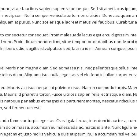
unc, vitae faucibus sapien sapien vitae neque. Sed sit amet lacus ipsum, 
ictum nec ipsum. Nulla semper vehicula tortor non ultricies. Donec ac quam an
liquam at purus. Nunc scelerisque laoreet metus vel faucibus. Curabitur ac
usto consectetur consequat. Proin malesuada lacus eget arcu dignissim in
end nunc. Proin dictum hendrerit mi, vitae tempor tortor dapibus non. Morb
In libero odio, sagittis id vulputate sed, lacinia id mi. Aenean congue, ipsu
e. Morbi non magna diam. Sed ac massa nisi, nec pellentesque tellus. Integ
ellus dolor. Aliquam risus nulla, egestas vel eleifend id, ullamcorper eu ve
m eu. Mauris ac risus neque, ut pulvinar risus. Nam in commodo turpis. M
a. Mauris id pharetra tortor. Fusce ultrices sapien felis, et tristique diam
ciis natoque penatibus et magnis dis parturient montes, nascetur ridiculus m
ibh, sed fermentum est.
a fames ac turpis egestas. Cras ligula lectus, interdum id auctor a, rutrum 
am dolor massa, accumsan eu malesuada ac, mattis id ante. Nunc ligula metu
n eget mi et justo mollis vehicula quis et ipsum. Nulla accumsan nisl vel