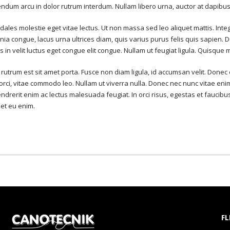
endum arcu in dolor rutrum interdum. Nullam libero urna, auctor at dapibus 
odales molestie eget vitae lectus. Ut non massa sed leo aliquet mattis. Inte
nia congue, lacus urna ultrices diam, quis varius purus felis quis sapien. 
sus in velit luctus eget congue elit congue. Nullam ut feugiat ligula. Quisque
r rutrum est sit amet porta. Fusce non diam ligula, id accumsan velit. Done
orci, vitae commodo leo. Nullam ut viverra nulla. Donec nec nunc vitae enim
e hendrerit enim ac lectus malesuada feugiat. In orci risus, egestas et fauc
et eu enim.
FL