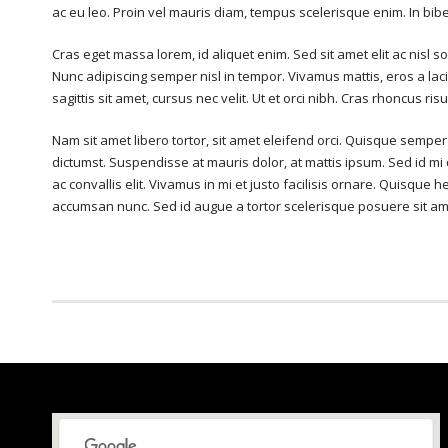
ac eu leo. Proin vel mauris diam, tempus scelerisque enim. In bib
Cras eget massa lorem, id aliquet enim. Sed sit amet elit ac nisl s
Nunc adipiscing semper nisl in tempor. Vivamus mattis, eros a laci
sagittis sit amet, cursus nec velit. Ut et orci nibh. Cras rhoncus ri
Nam sit amet libero tortor, sit amet eleifend orci. Quisque sempe
dictumst. Suspendisse at mauris dolor, at mattis ipsum. Sed id mi 
ac convallis elit. Vivamus in mi et justo facilisis ornare. Quisqu
accumsan nunc. Sed id augue a tortor scelerisque posuere sit am