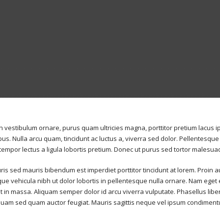
in vestibulum ornare, purus quam ultricies magna, porttitor pretium lacu
bus. Nulla arcu quam, tincidunt ac luctus a, viverra sed dolor. Pellentesq
tempor lectus a ligula lobortis pretium. Donec ut purus sed tortor malesua
s sed mauris bibendum est imperdiet porttitor tincidunt at lorem. Proin a
que vehicula nibh ut dolor lobortis in pellentesque nulla ornare. Nam ege
est in massa. Aliquam semper dolor id arcu viverra vulputate. Phasellus lib
or quam sed quam auctor feugiat. Mauris sagittis neque vel ipsum condimen