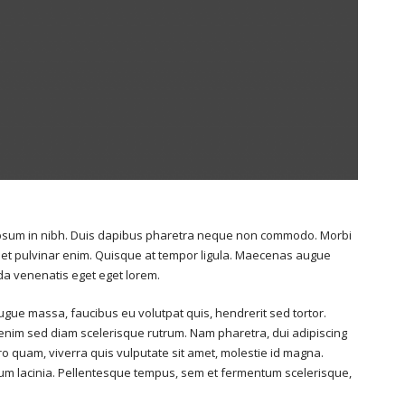
s ipsum in nibh. Duis dapibus pharetra neque non commodo. Morbi
ue et pulvinar enim. Quisque at tempor ligula. Maecenas augue
da venenatis eget eget lorem.
ugue massa, faucibus eu volutpat quis, hendrerit sed tortor.
t enim sed diam scelerisque rutrum. Nam pharetra, dui adipiscing
ero quam, viverra quis vulputate sit amet, molestie id magna.
tum lacinia. Pellentesque tempus, sem et fermentum scelerisque,