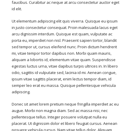
faucibus. Curabitur ac neque at arcu consectetur auctor eget
id elit.
Ut elementum adipiscing elit quis viverra. Quisque eu ipsum
in justo consectetur consequat. Proin malesuada lacus eget
arcu dignissim interdum. Quisque est quam, vulputate ac
porta eu, imperdiet non nisl. Praesent sapien tortor, blandit
sed tempor ut, cursus eleifend nunc. Proin dictum hendrerit
mi, vitae tempor tortor dapibus non. Morbi quam mauris,
aliquam a lobortis id, elementum vitae quam. Suspendisse
egestas luctus urna, vitae dapibus turpis ultrices in. In libero
odio, sagittis id vulputate sed, lacinia id mi. Aenean congue,
ipsum vitae sagittis placerat, enim lectus tempor diam, id
semper leo erat eu massa. Quisque pellentesque vehicula
adipiscing.
Donec sit amet lorem pretium neque fringilla imperdiet ac eu
augue. Morbi non magna diam. Sed ac massa nisi, nec
pellentesque tellus. Integer posuere volutpat nulla eu
placerat. Ut dignissim dolor et libero feugiat cursus. Aenean
posuere vehicula cursus. Nam vitae tellus dolor. Aliquam