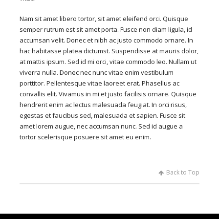
Nam sit amet libero tortor, sit amet eleifend orci. Quisque
semper rutrum est sit amet porta. Fusce non diam ligula, id
accumsan velit. Donec et nibh ac justo commodo ornare. In
hac habitasse platea dictumst. Suspendisse at mauris dolor,
at mattis ipsum. Sed id mi orci, vitae commodo leo. Nullam ut
viverra nulla. Donec nec nunc vitae enim vestibulum
porttitor. Pellentesque vitae laoreet erat. Phasellus ac
convallis elit. Vivamus in mi et justo facilisis ornare. Quisque
hendrerit enim ac lectus malesuada feugiat. In orci risus,
egestas et faucibus sed, malesuada et sapien. Fusce sit
amet lorem augue, nec accumsan nunc. Sed id augue a
tortor scelerisque posuere sit amet eu enim.
Back to Top