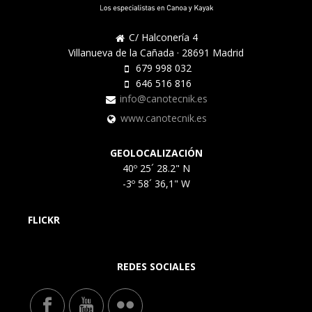
C/ Halconería 4
Villanueva de la Cañada · 28691 Madrid
679 998 032
646 516 816
info@canotecnik.es
www.canotecnik.es
GEOLOCALIZACIÓN
40º 25´ 28.2" N
-3º 58´ 36,1" W
FLICKR
REDES SOCIALES