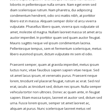
lobortis in pellentesque nulla ornare. Nam eget enim sed
diam scelerisque rutrum. Nam pharetra, dui adipiscing
condimentum hendrerit, odio orci mattis nibh, at porttitor
libero est in massa. Aliquam semper dolor id arcu viverra
vulputate. Phasellus libero quam, viverra quis vulputate sit
amet, molestie id magna. Nullam laoreet massa sit amet arcu
auctor imperdiet. In porttitor quam sed quam auctor feugiat.
Mauris sagittis neque vel ipsum condimentum lacinia.
Pellentesque tempus, sem et fermentum scelerisque, metus
libero euismod ipsum, dictum vulputate mi sem id odio.
Praesent semper, quam at gravida imperdiet, metus ipsum
luctus nunc, vitae faucibus sapien sapien vitae neque. Sed
sit amet lacus ipsum, et venenatis purus. Praesent neque
lorem, tincidunt vel placerat feugiat, rutrum ac erat. Sed nisl
erat, iaculis ac tincidunt sed, dictum nec ipsum. Nulla semper
vehicula tortor non ultricies. Donec ac quam ante, in feugiat
sapien. Etiam massa turpis, laoreet et auctor sed, dictum sed
urna. Fusce lorem ipsum, semper sit amet laoreet ac,
aliquam at purus. Nunc scelerisque laoreet metus vel