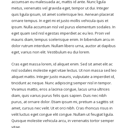
accumsan eu malesuada ac, mattis id ante. Nunc ligula
metus, venenatis vel gravida eget, tempor ut dui. Integer
quis ligula ipsum, sit amet scelerisque leo. Aenean placerat
ornare tempus. In eget mi et justo mollis vehicula quis et
ipsum. Nulla accumsan nisl vel purus elementum sodales. In
eget quam sed nisl egestas imperdiet ac eu leo. Proin vel
mauris diam, tempus scelerisque enim. In bibendum arcu in
dolor rutrum interdum. Nullam libero urna, auctor at dapibus
eget, varius non elit. Vestibulum eu dui lorem.
Cras eget massa lorem, id aliquet enim. Sed sit amet elit ac
nisl sodales molestie eget vitae lectus. Ut non massa sed leo
aliquet mattis. Integer justo mauris, vulputate a imperdiet id,
tincidunt ac neque. Nunc adipiscing semper nisl in tempor.
Vivamus mattis, eros a lacinia congue, lacus urna ultrices
diam, quis varius purus felis quis sapien. Duis nec nibh
purus, at ornare dolor. Etiam ipsum mi, pretium a sagittis sit
amet, cursus nec velit. Ut et orci nibh. Cras rhoncus risus in
velit luctus eget congue elit congue. Nullam ut feugiat ligula.
Quisque molestie vehicula arcu, in venenatis tortor semper
vitae.