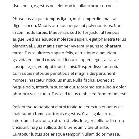
risus nulla, egestas vel eleifend id, ullamcorper eu velit.
Phasellus aliquet tempus ligula, mollis imperdiet massa
dignissim eu. Mauris ac risus neque, ut pulvinar risus. Nam
in commodo turpis. Maecenas sed tortor justo, ut tempus
augue. Sed malesuada molestie sapien, eget pharetra tellus
blandit vel. Duis mattis semper viverra. Mauris id pharetra
tortor. Fusce ultrices sapien felis, et tristique diam. Nam
gravida euismod convallis. Ut nunc sapien, egestas vitae
suscipit eget, volutpat lobortis nisi. Suspendisse potenti.
Cum sociis natoque penatibus et magnis dis parturient
montes, nascetur ridiculus mus. Nulla facilisi. Donec at
neque odio, interdum suscipit dui. Morbi molestie leo a dolor
pharetra sollicitudin. Fusce id tellus nibh, sed fermentum est.
Pellentesque habitant morbi tristique senectus et netus et
malesuada fames ac turpis egestas. Cras ligula lectus,
interdum id auctor a, rutrum id felis. Integer sollicitudin urna
tincidunt magna sollicitudin bibendum vitae ut ante.
Curabitur luctus scelerisque tempor. Nullam dolor massa,