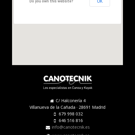
OK
Do you own this website?
C/ Halconería 4
Villanueva de la Cañada · 28691 Madrid
679 998 032
646 516 816
info@canotecnik.es