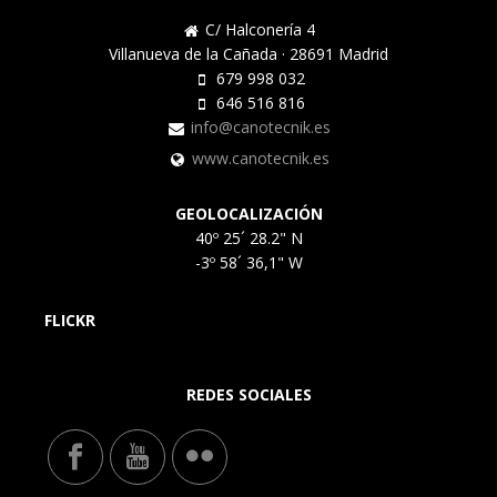
C/ Halconería 4
Villanueva de la Cañada · 28691 Madrid
679 998 032
646 516 816
info@canotecnik.es
www.canotecnik.es
GEOLOCALIZACIÓN
40º 25´ 28.2" N
-3º 58´ 36,1" W
FLICKR
REDES SOCIALES