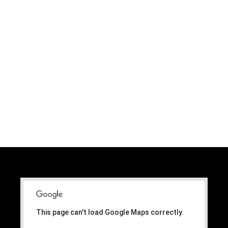
SEDNA FUNRUN
1.135€ F/G
Dimensiones: 540 x 56 cms. · Peso: 26 kg. · Cap.Max.: 120
kg.
This page can't load Google Maps correctly.